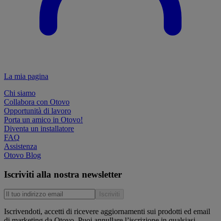
La mia pagina
Chi siamo
Collabora con Otovo
Opportunità di lavoro
Porta un amico in Otovo!
Diventa un installatore
FAQ
Assistenza
Otovo Blog
Iscriviti alla nostra newsletter
Iscriviti
Iscrivendoti, accetti di ricevere aggiornamenti sui prodotti ed email
di marketing da Otovo. Puoi annullare l’iscrizione in qualsiasi