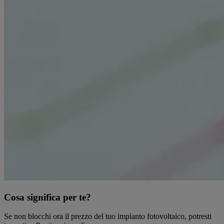
Cosa significa per te?
Se non blocchi ora il prezzo del tuo impianto fotovoltaico, potresti